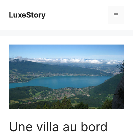
Aller
au
LuxeStory
Menu
contenu
Une villa au bord